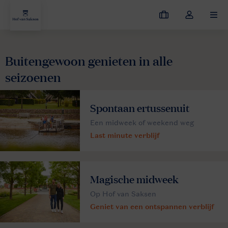
Mijn
Open
MEN
boekingen
de
dropdown
van
Buitengewoon genieten in alle
mijn
seizoenen
account
Spontaan ertussenuit
Een midweek of weekend weg
Last minute verblijf
Magische midweek
Op Hof van Saksen
Geniet van een ontspannen verblijf