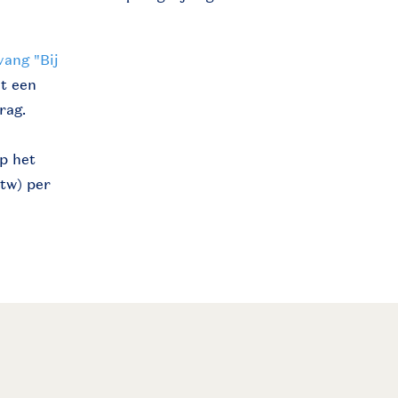
ang "Bij
et een
rag.
p het
btw) per