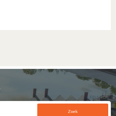
d
Zoek