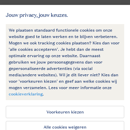
Meer Landal
Follow Us
facebook
instagram
Blijf op de hoogte
Algemene voorwaarden
Privacy notice
Cookies en banners
Disclaimer
Toegankelijkheid
© 2026 Landal