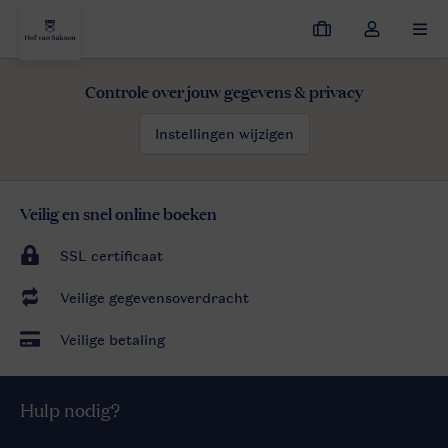
Mijn
Open
MEN
boekingen
de
dropdown
Controle over jouw gegevens & privacy
Hof van Saksen
Ontdek het resort
Activiteiten
van
mijn
Instellingen wijzigen
account
Veilig en snel online boeken
SSL certificaat
Veilige gegevensoverdracht
Veilige betaling
Hulp nodig?