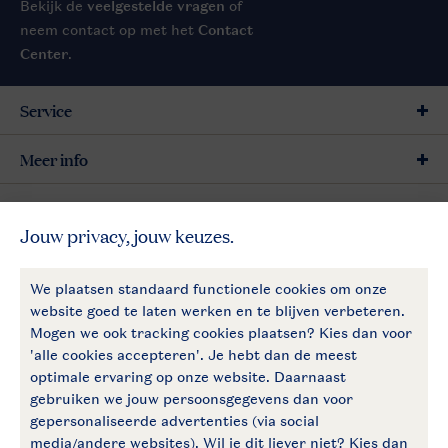
Bekijk de
veelgestelde vragen
of
neem contact op met het
Contact
Center
.
Service
Meer info
Meer Landal
Follow Us
facebook
instagram
Blijf op de hoogte