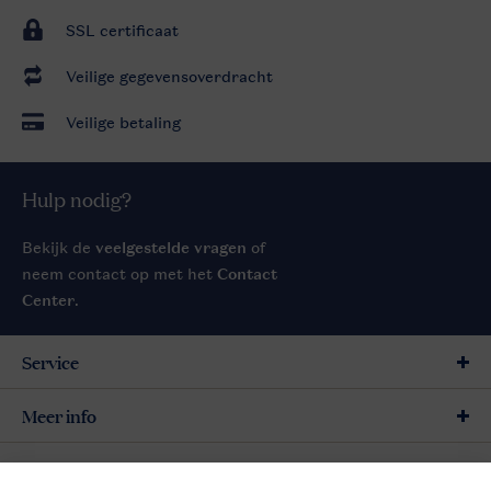
SSL certificaat
Veilige gegevensoverdracht
Veilige betaling
Hulp nodig?
Bekijk de
veelgestelde vragen
of
neem contact op met het
Contact
Center
.
Service
Meer info
Meer Landal