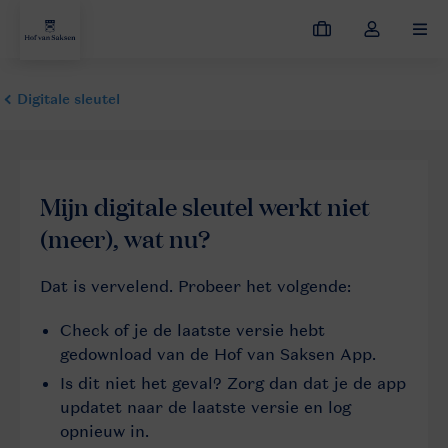
Mijn
Open
MEN
boekingen
de
dropdown
van
mijn
account