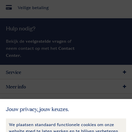
Veilige betaling
Hulp nodig?
Bekijk de
veelgestelde vragen
of
neem contact op met het
Contact
Center
.
Service
Meer info
Meer Landal
Follow Us