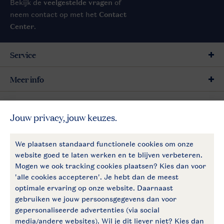
Bekijk de
veelgestelde vragen
of
neem contact op met het
Contact
Center
.
Service
Meer info
Meer Landal
Follow Us
facebook
instagram
Blijf op de hoogte