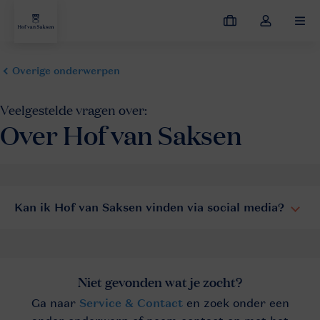
Mijn
Open
MEN
boekingen
de
dropdown
van
mijn
account
Kan ik Hof van Saksen vinden via social media?