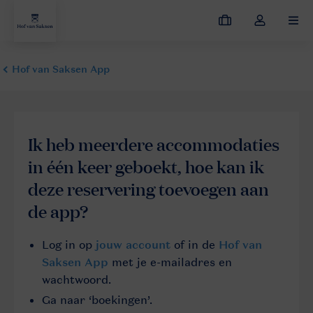
Mijn
Open
MEN
boekingen
de
dropdown
van
mijn
account