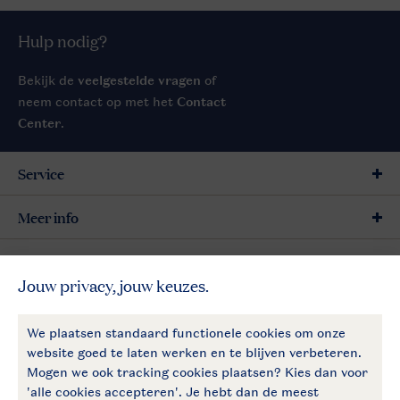
Hulp nodig?
Bekijk de
veelgestelde vragen
of
neem contact op met het
Contact
Center
.
Service
Meer info
Meer Landal
Follow Us
facebook
instagram