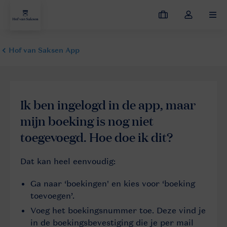
Mijn
Open
MEN
boekingen
de
dropdown
van
mijn
account