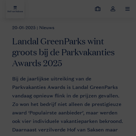
Mijn
Open
MEN
boekingen
de
dropdown
20-01-2025
| Nieuws
Nieuws
Parkvakanties Awards 2025
van
Landal GreenParks wint
mijn
account
groots bij de Parkvakanties
Awards 2025
Parkvakanties
Bij de jaarlijkse uitreiking van de
Awards
Parkvakanties Awards is Landal GreenParks
vandaag opnieuw flink in de prijzen gevallen.
Zo won het bedrijf niet alleen de prestigieuze
award ‘Populairste aanbieder’, maar werden
ook vier individuele vakantieparken bekroond.
Daarnaast verzilverde Hof van Saksen maar