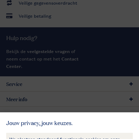
Veilige gegevensoverdracht
Veilige betaling
Hulp nodig?
Bekijk de
veelgestelde vragen
of
neem contact op met het
Contact
Center
.
Service
Meer info
Meer Landal