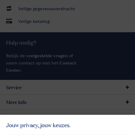
Veilige gegevensoverdracht
Veilige betaling
Hulp nodig?
Bekijk de
veelgestelde vragen
of
neem contact op met het
Contact
Center
.
Service
Meer info
Meer Landal