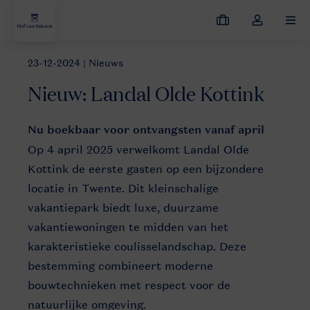
Mijn
Open
MEN
boekingen
de
dropdown
23-12-2024
| Nieuws
Nieuws
Landal Olde Kottink: kleinschalig park in Twentse Natuur
van
Nieuw: Landal Olde Kottink
mijn
account
OTK
Nu boekbaar voor ontvangsten vanaf april
Parkoverview
Op 4 april 2025 verwelkomt Landal Olde
Kottink de eerste gasten op een bijzondere
locatie in Twente. Dit kleinschalige
vakantiepark biedt luxe, duurzame
vakantiewoningen te midden van het
karakteristieke coulisselandschap. Deze
bestemming combineert moderne
bouwtechnieken met respect voor de
natuurlijke omgeving.