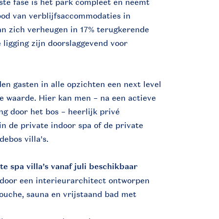
tste fase is het park compleet en neemt
bod van verblijfsaccommodaties in
n zich verheugen in 17% terugkerende
ligging zijn doorslaggevend voor
en gasten in alle opzichten een next level
e waarde. Hier kan men – na een actieve
g door het bos – heerlijk privé
n de private indoor spa of de private
ebos villa's.
e spa villa’s vanaf juli beschikbaar
door een interieurarchitect ontworpen
ouche, sauna en vrijstaand bad met