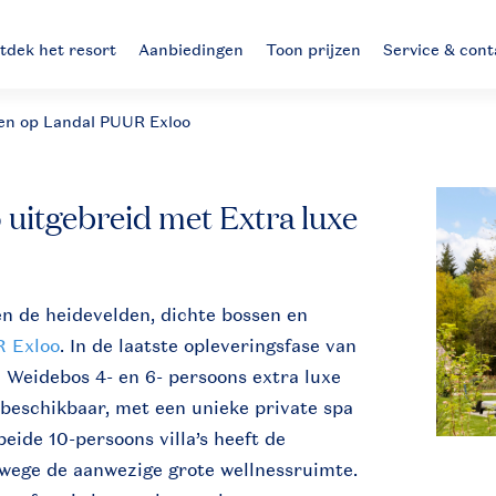
tdek het resort
Aanbiedingen
Toon prijzen
Service & cont
en op Landal PUUR Exloo
uitgebreid met Extra luxe
en de heidevelden, dichte bossen en
R Exloo
. In de laatste opleveringsfase van
 Weidebos 4- en 6- persoons extra luxe
s beschikbaar, met een unieke private spa
eide 10-persoons villa’s heeft de
nwege de aanwezige grote wellnessruimte.