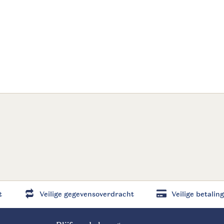
t
Veilige gegevensoverdracht
Veilige betaling