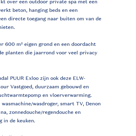
kt over een outdoor private spa met een
werkt beton, hanging beds en een
een directe toegang naar buiten om van de
ieten.
ver 600 m² eigen grond en een doordacht
e planten die jaarrond voor veel privacy
Landal PUUR Exloo zijn ook deze ELW-
tour Vastgoed, duurzaam gebouwd en
luchtwarmtepomp en vloerverwarming.
en wasmachine/wasdroger, smart TV, Denon
sauna, zonnedouche/regendouche en
 in de keuken.