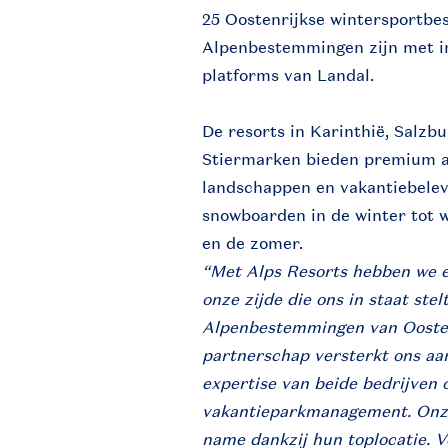
25 Oostenrijkse wintersportb
Alpenbestemmingen zijn met i
platforms van Landal.
De resorts in Karinthië, Salzbu
Stiermarken bieden premium a
landschappen en vakantiebelev
snowboarden in de winter tot 
en de zomer.
“Met Alps Resorts hebben we e
onze zijde die ons in staat st
Alpenbestemmingen van Oostenr
partnerschap versterkt ons aa
expertise van beide bedrijven o
vakantieparkmanagement. Onze 
name dankzij hun toplocatie. V