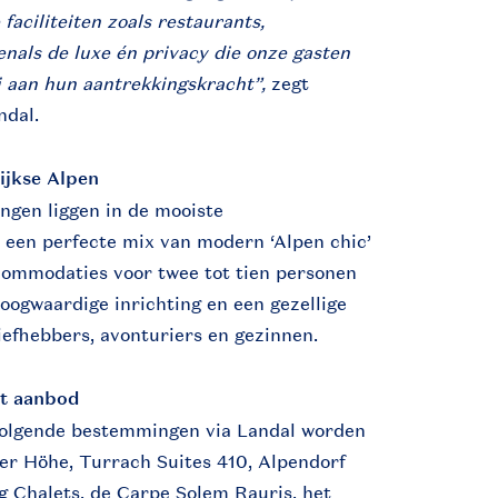
aciliteiten zoals restaurants,
nals de luxe én privacy die onze gasten
ij aan hun aantrekkingskracht”,
zegt
ndal.
ijkse Alpen
ngen liggen in de mooiste
 een perfecte mix van modern ‘Alpen chic’
ccommodaties voor twee tot tien personen
ogwaardige inrichting en een gezellige
liefhebbers, avonturiers en gezinnen.
et aanbod
olgende bestemmingen via Landal worden
er Höhe, Turrach Suites 410, Alpendorf
g Chalets, de Carpe Solem Rauris, het