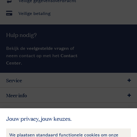
Veilige gegevensoverdracht
Veilige betaling
Hulp nodig?
Bekijk de
veelgestelde vragen
of
neem contact op met het
Contact
Center
.
Service
Meer info
Meer Landal