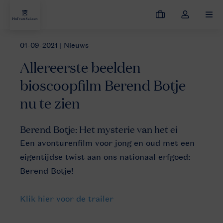
Mijn
Open
MEN
boekingen
de
dropdown
01-09-2021
| Nieuws
Nieuws
Allereerste beelden bioscoopfilm Berend Botje nu te zien
van
Allereerste beelden
mijn
account
bioscoopfilm Berend Botje
nu te zien
Berend Botje: Het mysterie van het ei
Een avonturenfilm voor jong en oud met een
eigentijdse twist aan ons nationaal erfgoed:
Berend Botje!
Klik hier voor de trailer