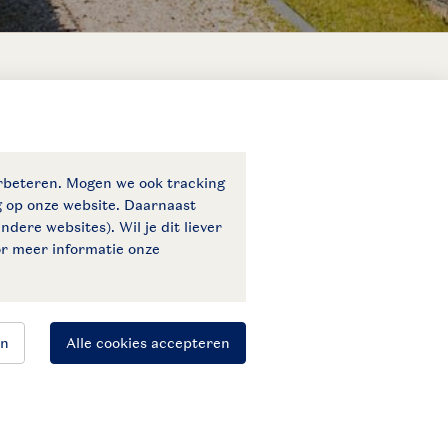
Veilige gegevensoverdracht
Veilige betaling
Blijf op de hoogte