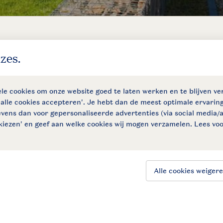
Controle over jouw gegevens & privacy
Instellingen wijzigen
SSL certificaat
Follow Us
facebook
instagram