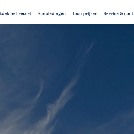
tdek het resort
Aanbiedingen
Toon prijzen
Service & cont