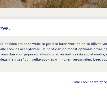
Controle over jouw gegevens & privacy
Instellingen wijzigen
SSL certificaat
Follow Us
facebook
instagram