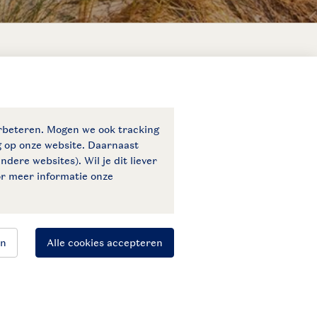
Veilige gegevensoverdracht
Veilige betaling
Blijf op de hoogte