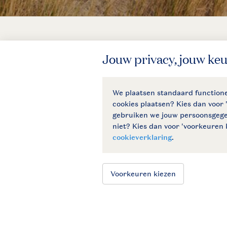
Veilig en snel online boeken
Hulp nodig?
Bekijk de
veelgestelde vragen
of
neem contact op met het
Contact
Center
.