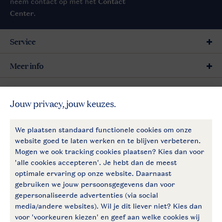
neem contact op met het
Contact
Center
.
Service
Meer info
Meer Landal
Follow Us
facebook
instagram
Blijf op de hoogte