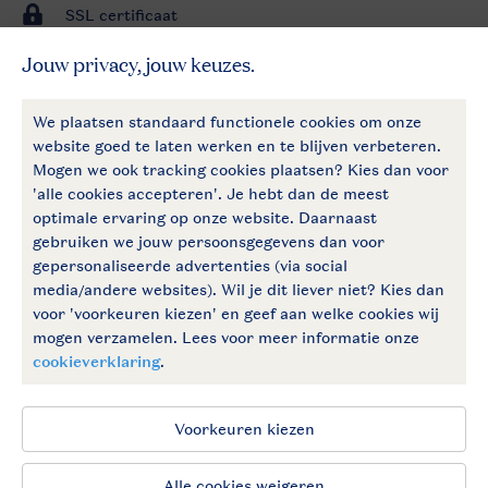
SSL certificaat
Veilige gegevensoverdracht
Veilige betaling
Hulp nodig?
Bekijk de
veelgestelde vragen
of
neem contact op met het
Contact
Center
.
Service
Meer info
Meer Landal