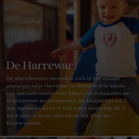
De Harrewar
De allerkleinsten vermaken zich in het nieuwe
peuterparadijs Harrewar verdeeld in drie zones:
een speciale ruimte voor baby’s tot 6 maanden om
te ontdekken en ontspannen. De kruipertjes tot 2
jaar spelen en leren in hun eigen omgeving. De 2
tot 4-jarigen leven zich uit op het klim- en
klautertoestel.