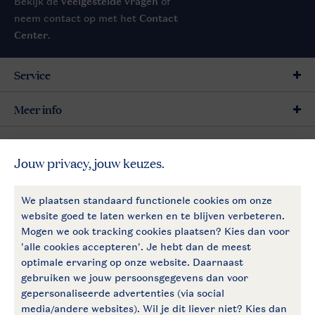
Bekijk de
veelgestelde vragen
of
neem contact op met het
Contact
Center
.
Service
Meer info
Meer Landal
Follow Us
facebook
instagram
Blijf op de hoogte