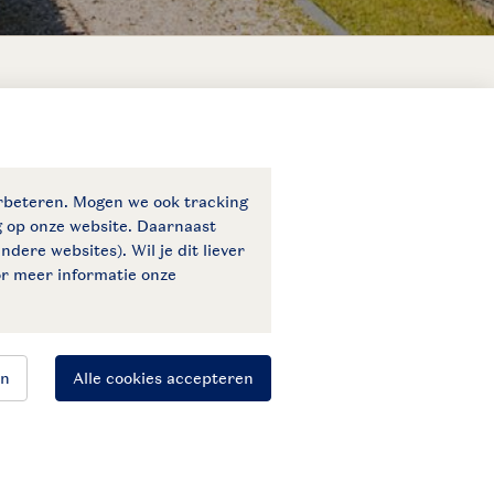
Veilige gegevensoverdracht
Veilige betaling
Blijf op de hoogte