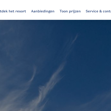
tdek het resort
Aanbiedingen
Toon prijzen
Service & cont