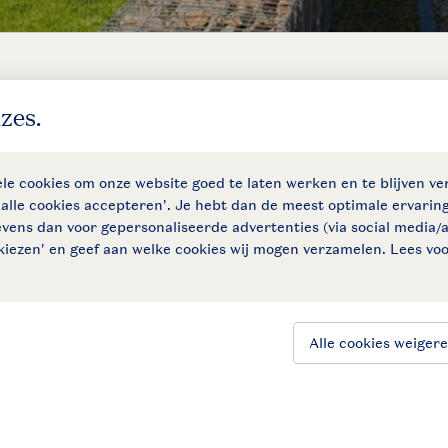
Controle over jouw gegevens & privacy
Instellingen wijzigen
SSL certificaat
Follow Us
facebook
instagram