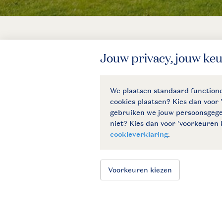
Veilig en snel online boeken
Hulp nodig?
Bekijk de
veelgestelde vragen
of
neem contact op met het
Contact
Center
.